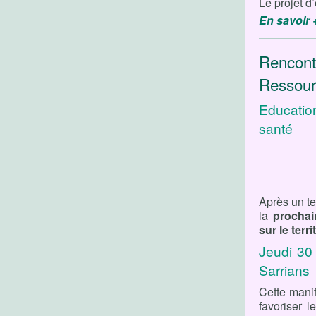
Le projet d’
En savoir 
Rencontr
Ressour
Education
santé
Après un te
la
prochai
sur le terr
Jeudi 30 
Sarrians
Cette manif
favoriser l