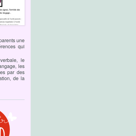
parents une
érences qui
erbale, le
angage, les
ées par des
ation, de la