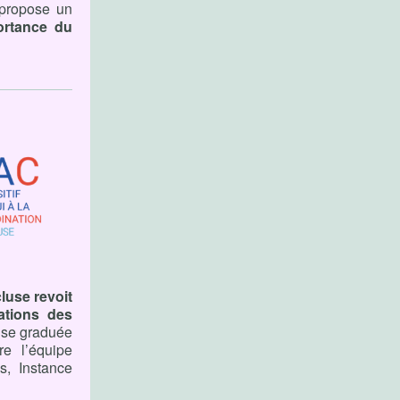
 propose un
ortance du
luse revoit
ations des
nse graduée
tre l’équipe
és, Instance