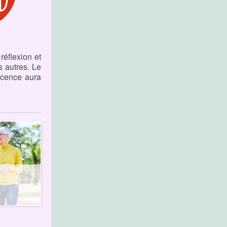
réflexion et
s autres. Le
scence aura