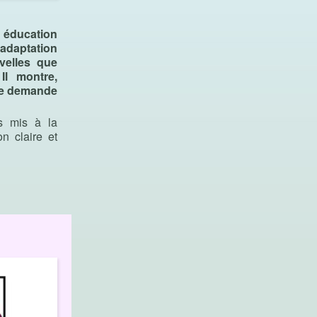
t éducation
 adaptation
uvelles que
Il montre,
une demande
ls mis à la
n claire et