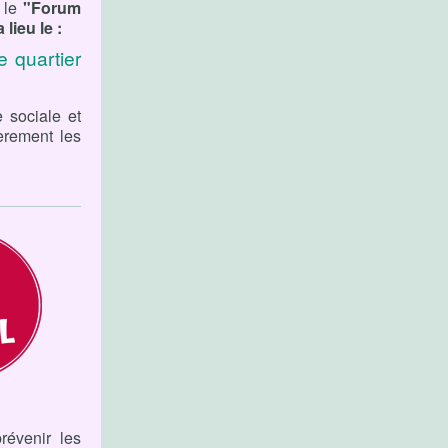
, le
"Forum
lieu le :
 quartier
 sociale et
ièrement les
révenir les