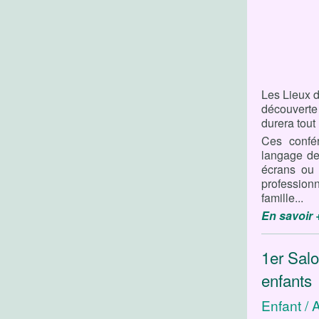
Les Lieux d
découvert
durera tout
Ces confé
langage de
écrans ou 
professionn
famille...
En savoir 
1er Salo
enfants
Enfant / 