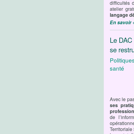
difficulté
atelier gr
langage dè
En savoir 
Le DAC 
se restr
Politique
santé
Avec le pa
ses prati
profession
de l’inform
opérationne
Territorial