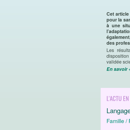
Cet articl
pour la sa
à une situ
l’adaptat
également,
des profes
Les résult
dispositio
validée sci
En savoir 
L'ACTU EN
Langage
Famille / 