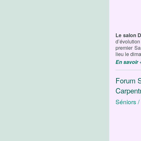
Le salon 
d’évolution
premier Sa
lieu le di
En savoir 
Forum S
Carpent
Séniors 