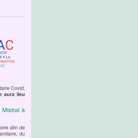
taire Covid,
 aura lieu
 Mistral à
oire afin de
anitaire, du