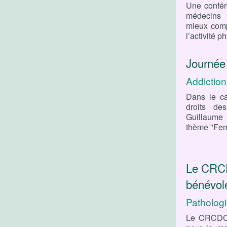
Une confér
médecins e
mieux comp
l’activité p
Journée
Addiction
Dans le ca
droits de
Guillaume 
thème "Fem
Le CRCD
bénévol
Patholog
Le CRCDC 