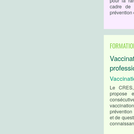
pour la ra
cadre de 
prévention 
FORMATIO
Vaccinat
profess
Vaccinati
Le CRES, 
propose 
consécuti
vaccination
prévention 
et de quest
connaissan