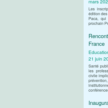
mars 20
Les inscri
édition des
Paca, qui 
prochain P
Rencont
France
Education
21 juin 2
Santé publ
les profes
civile impl
préventio
institution
conférences
Inaugura