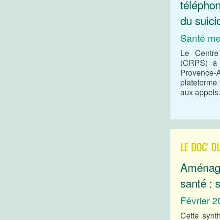
téléphon
du suic
Santé men
Le Centre
(CRPS) a 
Provence-
plateforme
aux appels
LE DOC' D
Aménage
santé : 
Février 
Cette synth