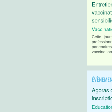
Entretie
vaccinat
sensibil
Vaccinat
Cette jour
professio
partenair
vaccination
ÉVÈNEMEN
Agoras 
inscript
Educatio