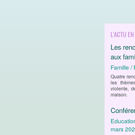
L'ACTU EN
Les ren
aux fami
Famille /
Quatre renc
les thème
violente, d
maison.
Confére
Educatio
mars 20