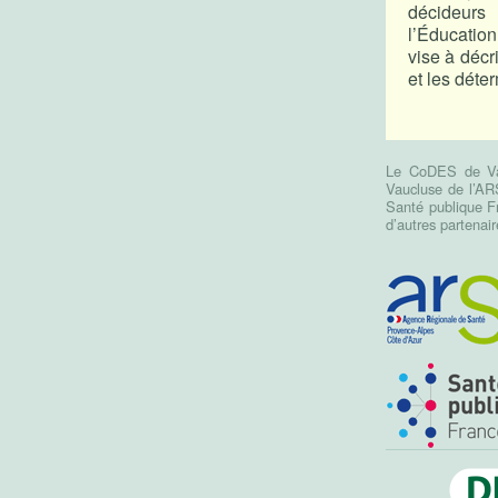
décideur
l’Éducatio
vise à décr
et les déte
Le CoDES de Vauc
Vaucluse de l’AR
Santé publique Fr
d’autres partena