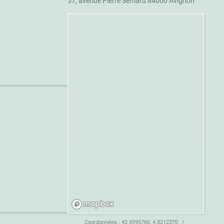
57, avenue Pierre Sémard 84000 Avignon
Coordonnées :
43.9395760, 4.8212370