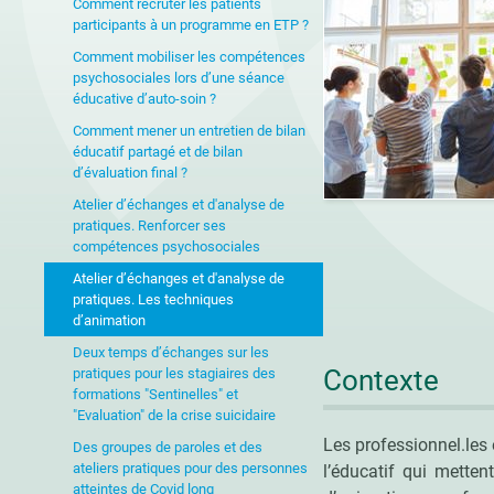
Comment recruter les patients
participants à un programme en ETP ?
Comment mobiliser les compétences
psychosociales lors d’une séance
éducative d’auto-soin ?
Comment mener un entretien de bilan
éducatif partagé et de bilan
d’évaluation final ?
Atelier d’échanges et d'analyse de
pratiques. Renforcer ses
compétences psychosociales
Atelier d’échanges et d'analyse de
pratiques. Les techniques
d’animation
Deux temps d’échanges sur les
Contexte
pratiques pour les stagiaires des
formations "Sentinelles" et
"Evaluation" de la crise suicidaire
Les professionnel.les 
Des groupes de paroles et des
ateliers pratiques pour des personnes
l’éducatif qui metten
atteintes de Covid long