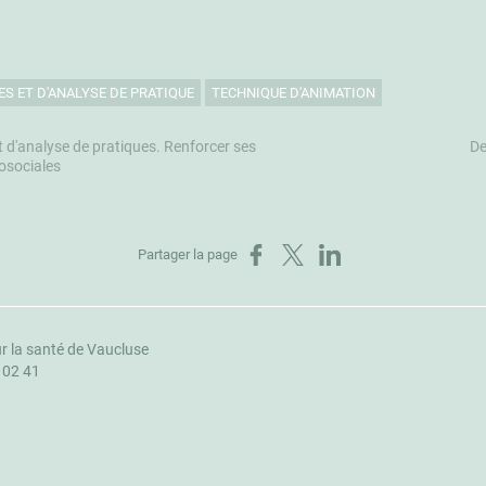
ES ET D'ANALYSE DE PRATIQUE
TECHNIQUE D'ANIMATION
t d'analyse de pratiques. Renforcer ses
De
osociales
Partager sur Facebook
Partager sur X
Partager sur LinkedIn
Partager la page
r la santé de Vaucluse
1 02 41