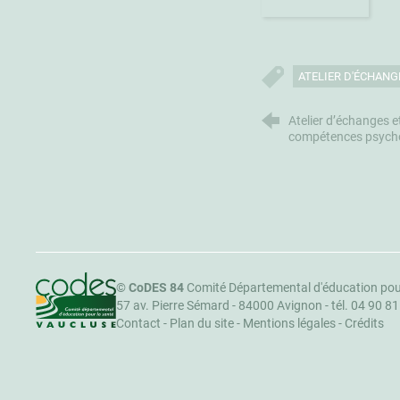
ATELIER D'ÉCHANG
Atelier d’échanges e
compétences psych
CoDES 84
©
CoDES 84
Comité Départemental d'éducation pou
57 av. Pierre Sémard - 84000 Avignon -
tél. 04 90 8
Contact
-
Plan du site
-
Mentions légales
-
Crédits