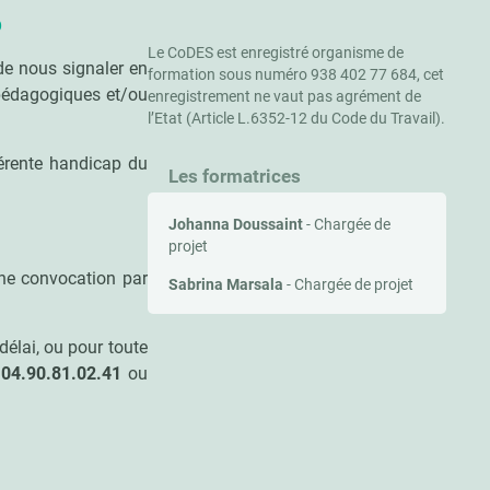
p
Le CoDES est enregistré organisme de
de nous signaler en
formation sous numéro 938 402 77 684, cet
 pédagogiques et/ou
enregistrement ne vaut pas agrément de
l’Etat (Article L.6352-12 du Code du Travail).
férente handicap du
Les formatrices
Johanna Doussaint
- Chargée de
projet
'une convocation par
Sabrina Marsala
- Chargée de projet
délai, ou pour toute
u
04.90.81.02.41
ou