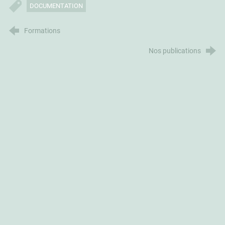
DOCUMENTATION
Formations
Nos publications
CoDES 84
©
CoDES 84
Comité Départemental d'éducation pour la santé de
Vaucluse
57 av. Pierre Sémard - 84000 Avignon -
tél. 04 90 81 02 41
Contact
-
Plan du site
-
Mentions légales
-
Crédits
La certification qualité a
été délivrée au titre de la
catégorie d'action
suivante :
Actions de
formation