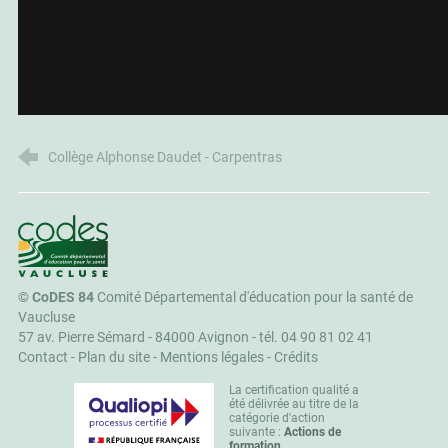
Collège Alphonse Daudet - Carpentras
CoDES 84
©
CoDES 84
Comité Départemental d'éducation pour la santé de
Vaucluse
57 av. Pierre Sémard - 84000 Avignon -
tél. 04 90 81 02 41
Contact
-
Plan du site
-
Mentions légales
-
Crédits
La certification qualité a
été délivrée au titre de la
catégorie d'action
suivante :
Actions de
formation