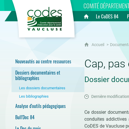
CoDES 84
COMITÉ DÉPARTEMENT
Le CoDES 84
Accueil
Accueil
Document
Cap, pas 
Nouveautés au centre ressources
Dossiers documentaires et
bibliographies
Dossier docu
Les dossiers documentaires
Les bibliographies
Dernière modification
Analyse d'outils pédagogiques
Ce dossier documenta
Bull'Doc 84
conduites addictives
CoDES de Vaucluse po
Le Doc du mois