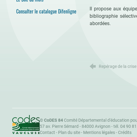
Il propose aux équipe
Consulter le catalogue Difenligne
bibliographie sélecti
abordées.
Repérage de la crise
CoDES 84
©
CoDES 84
Comité Départemental d'éducation pou
57 av. Pierre Sémard - 84000 Avignon -
tél. 04 90 8
Contact
-
Plan du site
-
Mentions légales
-
Crédits