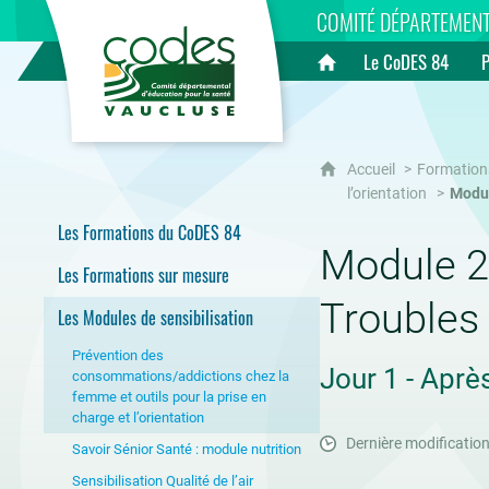
CoDES 84
COMITÉ DÉPARTEMENT
Le CoDES 84
Accueil
Accueil
Formation
l’orientation
Modul
Les Formations du CoDES 84
Module 2 
Les Formations sur mesure
Troubles 
Les Modules de sensibilisation
Prévention des
Jour 1 - Aprè
consommations/addictions chez la
femme et outils pour la prise en
charge et l’orientation
Dernière modification
Savoir Sénior Santé : module nutrition
Sensibilisation Qualité de l’air