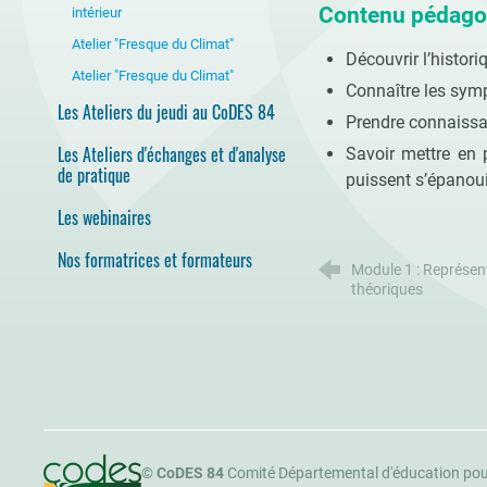
Contenu pédago
intérieur
Atelier "Fresque du Climat"
Découvrir l’histor
Atelier "Fresque du Climat"
Connaître les symp
Les Ateliers du jeudi au CoDES 84
Prendre connaissan
Les Ateliers d'échanges et d'analyse
Savoir mettre en
de pratique
puissent s’épanou
Les webinaires
Nos formatrices et formateurs
Module 1 : Représent
théoriques
CoDES 84
©
CoDES 84
Comité Départemental d'éducation pou