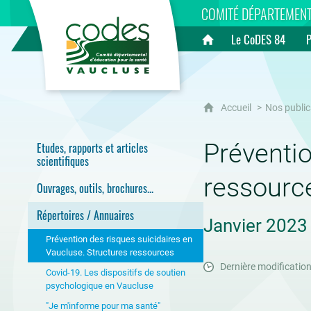
CoDES 84
COMITÉ DÉPARTEMENT
Le CoDES 84
Accueil
Accueil
Nos public
Préventio
Etudes, rapports et articles
scientifiques
ressourc
Ouvrages, outils, brochures...
Répertoires / Annuaires
Janvier 2023
Prévention des risques suicidaires en
Vaucluse. Structures ressources
Dernière modificatio
Covid-19. Les dispositifs de soutien
psychologique en Vaucluse
"Je m'informe pour ma santé"