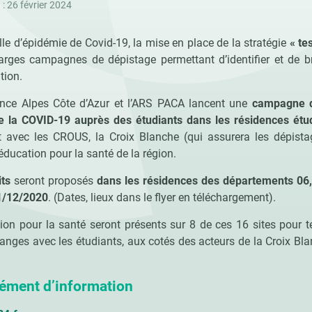
 : 26 février 2024
le d’épidémie de Covid-19, la mise en place de la stratégie
« te
ges campagnes de dépistage permettant d’identifier et de bri
tion.
nce Alpes Côte d’Azur et l’ARS PACA lancent une
campagne d
e la COVID-19 auprès des étudiants
dans les résidences étu
at avec les CROUS, la Croix Blanche (qui assurera les dépista
ducation pour la santé de la région.
its
seront proposés
dans les résidences des départements 06,
11/12/2020
. (Dates, lieux dans le flyer en téléchargement).
on pour la santé seront présents sur 8 de ces 16 sites pour t
hanges avec les étudiants, aux cotés des acteurs de la Croix Bla
ément d’information