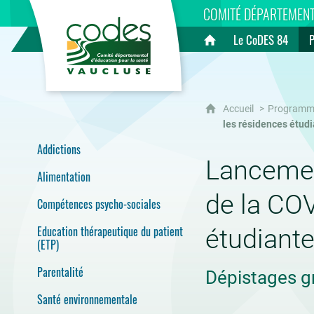
CoDES 84
COMITÉ DÉPARTEMENT
Le CoDES 84
Accueil
Accueil
Programm
les résidences étud
Addictions
Lancemen
Alimentation
de la COV
Compétences psycho-sociales
Education thérapeutique du patient
étudiante
(ETP)
Parentalité
Dépistages g
Santé environnementale