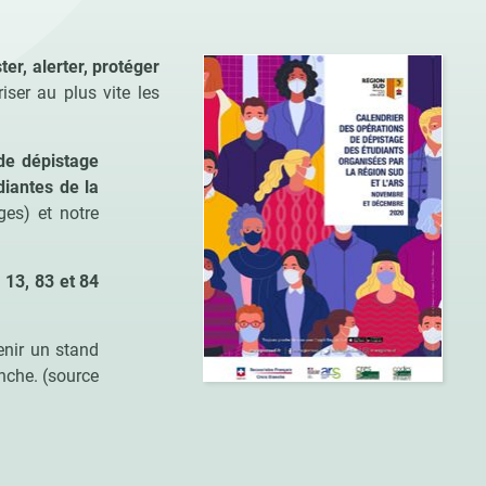
ster, alerter, protéger
ser au plus vite les
e dépistage
diantes de la
ges) et notre
 13, 83 et 84
enir un stand
nche. (source