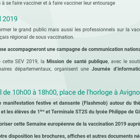
s à se faire vacciner et à faire vacciner leur entourage
il 2019
ormer le grand public mais aussi les professionnels sur la vacc
çais régional de sous vaccination.
use accompagneront une campagne de communication nationale
e cette SEV 2019, la
Mission de santé publique
, avec le sou
naires départementaux, organisent une
Journée d’informati
l de 10h00 à 18h00, place de l'horloge à Avign
e manifestation festive et dansante (Flashmob) autour du th
ère
t les élèves de 1
et Terminale ST2S du lycée Philippe de Gi
oriser cette Semaine européenne de la vaccination 2019 auprès
re disposition les brochures, affiches et autres documents né