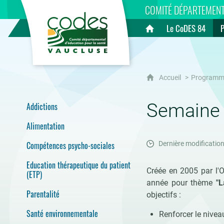
CoDES 84
COMITÉ DÉPARTEMENT
Le CoDES 84
Accueil
Accueil
Programm
Semaine 
Addictions
Alimentation
Compétences psycho-sociales
Dernière modification
Education thérapeutique du patient
Créée en 2005 par l'O
(ETP)
année pour thème
"L
Parentalité
objectifs :
Santé environnementale
Renforcer le nivea