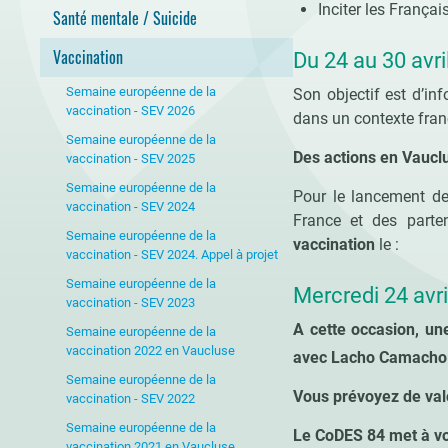
Inciter les Françai
Santé mentale / Suicide
Vaccination
Du 24 au 30 avr
Semaine européenne de la
Son objectif est d’inf
vaccination - SEV 2026
dans un contexte fran
Semaine européenne de la
Des actions en Vaucl
vaccination - SEV 2025
Semaine européenne de la
Pour le lancement d
vaccination - SEV 2024
France et des parte
Semaine européenne de la
vaccination
le :
vaccination - SEV 2024. Appel à projet
Semaine européenne de la
Mercredi 24 avri
vaccination - SEV 2023
A cette occasion, un
Semaine européenne de la
vaccination 2022 en Vaucluse
avec Lacho Camacho e
Semaine européenne de la
Vous prévoyez de val
vaccination - SEV 2022
Semaine européenne de la
Le CoDES 84 met à vot
vaccination 2021 en Vaucluse