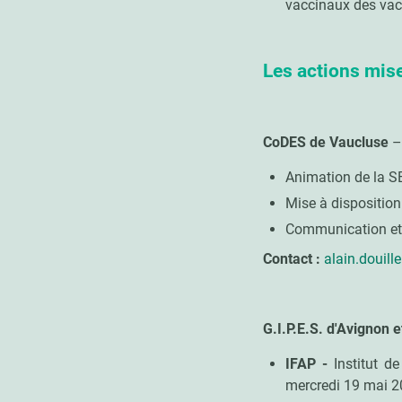
vaccinaux des vac
Les actions mis
CoDES de Vaucluse
–
Animation de la 
Mise à dispositio
Communication et 
Contact :
alain.douill
G.I.P.E.S. d'Avignon 
IFAP -
Institut d
mercredi 19 mai 20