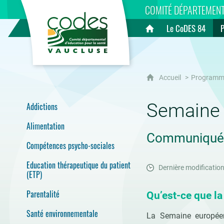
CoDES 84
COMITÉ DÉPARTEMENT
Le CoDES 84
Accueil
Accueil
Programm
Semaine 
Addictions
Alimentation
Communiqué 
Compétences psycho-sociales
Education thérapeutique du patient
Dernière modification
(ETP)
Parentalité
Qu’est-ce que l
Santé environnementale
La Semaine européen