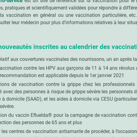
nfo-service
est un site de référence sur la vaccination pour le 
s, pratiques et scientifiquement validées pour répondre à différe
la vaccination en général ou une vaccination particulière, etc…
ulter leur médecin pour plus d’informations relatives à leur situ
nouveautés inscrites au calendrier des vaccina
elatif aux couvertures vaccinales des nourrissons, un an après l
vaccination contre les HPV aux garçons de 11 à 14 ans révolus 
 recommandation est applicable depuis le 1er janvier 2021
ns de vaccination contre la grippe chez les professionnels 
gé avec des personnes à risque de grippe sévère les personnels d
e à domicile (SAAD), et les aides à domicile via CESU (particul
 sévère.
tion du vaccin Efluelda® pour la campagne de vaccination contr
ection des personnes de 65 ans et plus
r les centres de vaccination antiamarile de procéder, à l’occasio