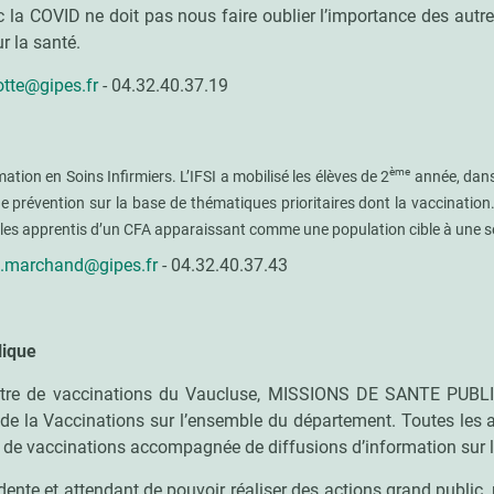
ec la COVID ne doit pas nous faire oublier l’importance des autr
r la santé.
otte@gipes.fr
- 04.32.40.37.19
ème
mation en Soins Infirmiers
.
L’IFSI a mobilisé les élèves de 2
année, dans
e prévention sur la base de thématiques prioritaires dont la vaccination.
es apprentis d’un CFA apparaissant comme une population cible à une sen
.marchand@gipes.fr
- 04.32.40.37.43
lique
re de vaccinations du Vaucluse, MISSIONS DE SANTE PUBLIQUE
 la Vaccinations sur l’ensemble du département. Toutes les a
et de vaccinations accompagnée de diffusions d’information sur l
nte et attendant de pouvoir réaliser des actions grand public,