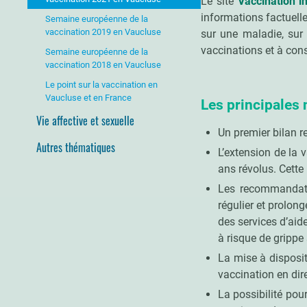
Le site
Vaccination i
informations factuelle
Semaine européenne de la
vaccination 2019 en Vaucluse
sur une maladie, sur 
vaccinations et à cons
Semaine européenne de la
vaccination 2018 en Vaucluse
Le point sur la vaccination en
Vaucluse et en France
Les principales 
Vie affective et sexuelle
Un premier bilan r
Autres thématiques
L’extension de la 
ans révolus. Cette
Les recommandatio
régulier et prolon
des services d’aid
à risque de grippe
La mise à disposi
vaccination en dir
La possibilité pou