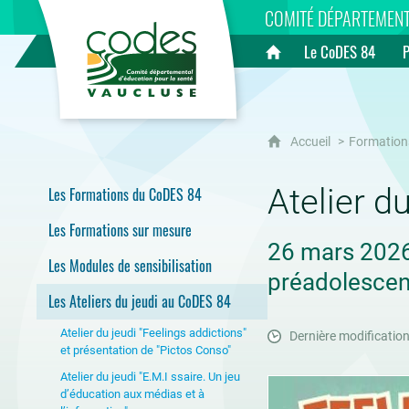
CoDES 84
COMITÉ DÉPARTEMENT
Le CoDES 84
Accueil
Accueil
Formation
Atelier d
Les Formations du CoDES 84
Les Formations sur mesure
26 mars 2026 
Les Modules de sensibilisation
préadolescen
Les Ateliers du jeudi au CoDES 84
Atelier du jeudi "Feelings addictions"
Dernière modificatio
et présentation de "Pictos Conso"
Atelier du jeudi "E.M.I ssaire. Un jeu
d’éducation aux médias et à