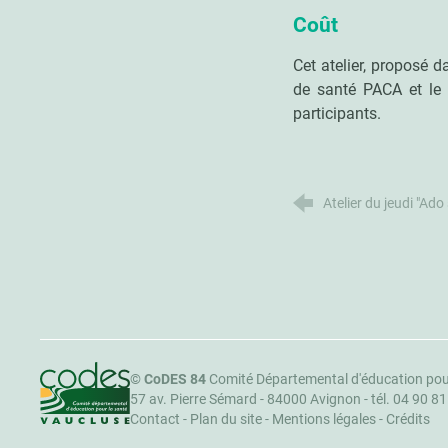
Coût
Cet atelier, proposé 
de santé PACA et le C
participants.
Atelier du jeudi "Ado
CoDES 84
©
CoDES 84
Comité Départemental d'éducation pou
57 av. Pierre Sémard - 84000 Avignon -
tél. 04 90 8
Contact
-
Plan du site
-
Mentions légales
-
Crédits