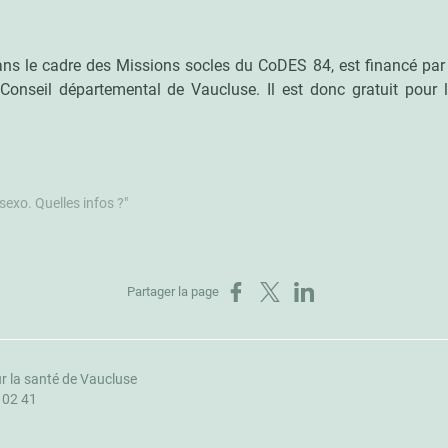
dans le cadre des Missions socles du CoDES 84, est financé par
onseil départemental de Vaucluse. Il est donc gratuit pour l
 sexo. Quelles infos ?"
Partager sur Facebook
Partager sur X
Partager sur LinkedIn
Partager la page
r la santé de Vaucluse
1 02 41