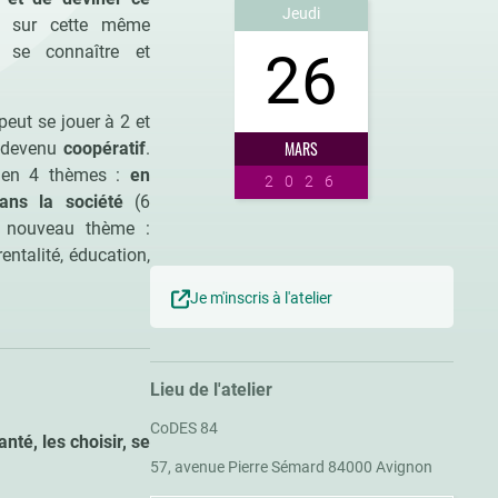
Jeudi
sur cette même
x se connaître et
26
peut se jouer à 2 et
MARS
t devenu
coopératif
.
es en 4 thèmes :
en
2026
dans la société
(6
e nouveau thème :
ntalité, éducation,
Je m'inscris à l'atelier
Lieu de l'atelier
CoDES 84
nté, les choisir, se
57, avenue Pierre Sémard 84000 Avignon