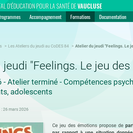
AL D’ÉDUCATION POUR LA SANTÉ DE
VAUCLUSE
Programmes
Accompagnement
Formations
Documentation
s
Les Ateliers du jeudi au CoDES 84
Atelier du jeudi "Feelings. Le 
u jeudi "Feelings. Le jeu de
- Atelier terminé - Compétences psycho
ts, adolescents
n : 26 mars 2026
Ce jeu des émotions propose de
par
par rapport à une situation donnée