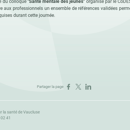
e du colloque
"Santé mentale des jeunes"
organisé par le CoDE
fre aux professionnels un ensemble de références validées perm
uises durant cette journée.
Partager sur Facebook
Partager sur X
Partager sur LinkedIn
Partager la page
r la santé de Vaucluse
1 02 41