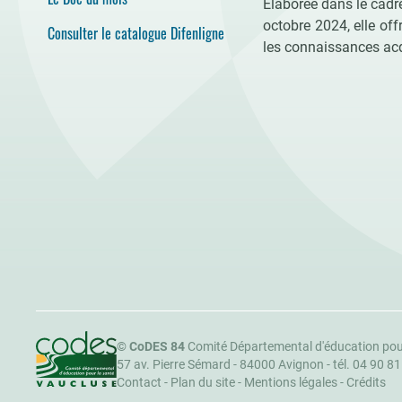
Elaborée dans le cadr
octobre 2024, elle of
Consulter le catalogue Difenligne
les connaissances acq
CoDES 84
©
CoDES 84
Comité Départemental d'éducation pou
57 av. Pierre Sémard - 84000 Avignon -
tél. 04 90 8
Contact
-
Plan du site
-
Mentions légales
-
Crédits