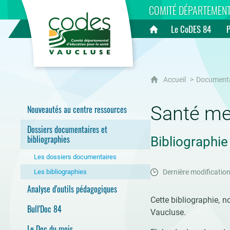
CoDES 84
COMITÉ DÉPARTEMENT
Le CoDES 84
Accueil
Accueil
Document
Santé me
Nouveautés au centre ressources
Dossiers documentaires et
bibliographies
Bibliographie
Les dossiers documentaires
Les bibliographies
Dernière modification
Analyse d'outils pédagogiques
Cette bibliographie, 
Bull'Doc 84
Vaucluse.
Le Doc du mois