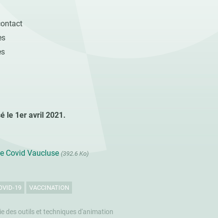
contact
es
es
sé le 1er avril 2021.
de Covid Vaucluse
(392.6 Ko)
OVID-19
VACCINATION
hie des outils et techniques d'animation