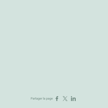
Partager sur Facebook
Partager sur X
Partager sur LinkedIn
Partager la page