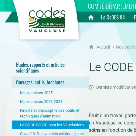
CoDES 84
COMITÉ DÉPARTEMENT
Le CoDES 84
Accueil
Accueil
Nos public
Le CODE 
Etudes, rapports et articles
scientifiques
Ouvrages, outils, brochures...
Dernière modification
Maux croisés 2025
Maux croisés 2023-2024
Finalité et philosophie des outils et
Fruit d'un travail par
techniques d'animation
en Vaucluse, ce docu
Le CODE COVID pour les Vauclusiens
soins
en fonction de 6 
Covid-19. Des vaccins existent, je me