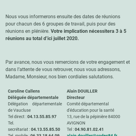
Nous vous informerons ensuite des dates de réunions
pour chacun des 6 groupes de travail, puis pour des
réunions en plénière.
Votre implication nécessitera 3 à 5
réunions au total d’ici juillet 2020.
Par avance, nous vous remercions de votre engagement et
dans l’attente de vous retrouver, nous vous adressons,
Madame, Monsieur, nos bien cordiales salutations.
Caroline Callens
Alain DOUILLER
Déléguée départementale
Directeur
Délégation départementale
Comité départemental
de Vaucluse
d'éducation pour la santé
Tel direct :
04.13.55.85.97
13, rue de la pépinière 84000
Tel.
AVIGNON
secrétariat :
04.13.55.85.50
Tel :
04.90.81.02.41
Tel. mobile :
06.33.18.64.09
alain.douiller@codes84.fr