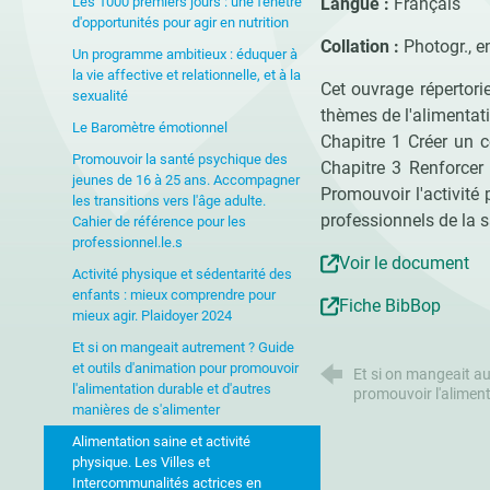
Les 1000 premiers jours : une fenêtre
Langue :
Français
d'opportunités pour agir en nutrition
Collation :
Photogr., e
Un programme ambitieux : éduquer à
la vie affective et relationnelle, et à la
Cet ouvrage répertori
sexualité
thèmes de l'alimentati
Le Baromètre émotionnel
Chapitre 1 Créer un c
Promouvoir la santé psychique des
Chapitre 3 Renforcer 
jeunes de 16 à 25 ans. Accompagner
Promouvoir l'activité 
les transitions vers l'âge adulte.
professionnels de la 
Cahier de référence pour les
professionnel.le.s
Voir le document
Activité physique et sédentarité des
enfants : mieux comprendre pour
Fiche BibBop
mieux agir. Plaidoyer 2024
Et si on mangeait autrement ? Guide
et outils d'animation pour promouvoir
Et si on mangeait au
l'alimentation durable et d'autres
promouvoir l'aliment
manières de s'alimenter
Alimentation saine et activité
physique. Les Villes et
Intercommunalités actrices en