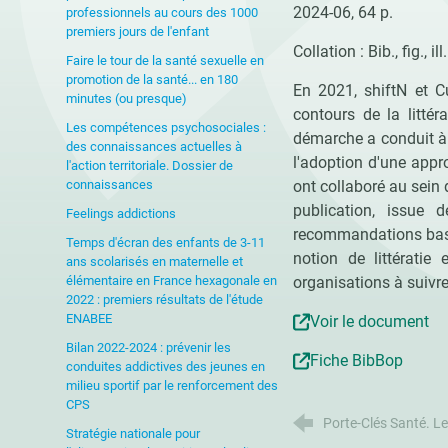
2024-06, 64 p.
professionnels au cours des 1000
premiers jours de l'enfant
Collation : Bib., fig., il
Faire le tour de la santé sexuelle en
promotion de la santé... en 180
En 2021, shiftN et Cu
minutes (ou presque)
contours de la littér
Les compétences psychosociales :
démarche a conduit à 
des connaissances actuelles à
l'adoption d'une appro
l'action territoriale. Dossier de
connaissances
ont collaboré au sein
publication, issue 
Feelings addictions
recommandations basés
Temps d'écran des enfants de 3-11
notion de littératie
ans scolarisés en maternelle et
élémentaire en France hexagonale en
organisations à suivre
2022 : premiers résultats de l'étude
ENABEE
Voir le document
Bilan 2022-2024 : prévenir les
Fiche BibBop
conduites addictives des jeunes en
milieu sportif par le renforcement des
CPS
Porte-Clés Santé. L
Stratégie nationale pour