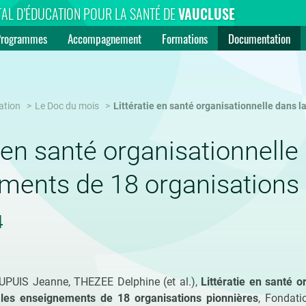
AL D’ÉDUCATION POUR LA SANTÉ DE
VAUCLUSE
Programmes
Accompagnement
Formations
Documentation
ation
Le Doc du mois
Littératie en santé organisationnelle dans l
e en santé organisationnelle 
ments de 18 organisations 
4
PUIS Jeanne, THEZEE Delphine (et al.),
Littératie en santé o
 les enseignements de 18 organisations pionnières
, Fondati