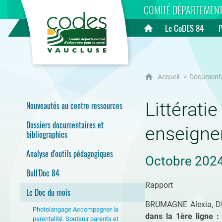
CoDES 84
COMITÉ DÉPARTEMENT
Le CoDES 84
Accueil
Accueil
Document
Littérati
Nouveautés au centre ressources
Dossiers documentaires et
enseigne
bibliographies
Analyse d'outils pédagogiques
Octobre 202
Bull'Doc 84
Rapport
Le Doc du mois
BRUMAGNE Alexia, DU
Photolangage Accompagner la
dans la 1ère ligne :
parentalité. Soutenir parents et