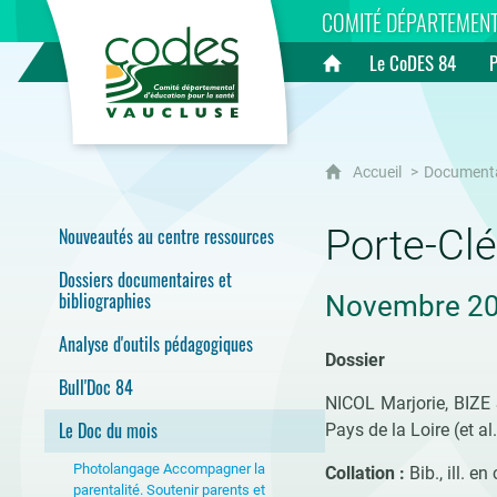
CoDES 84
COMITÉ DÉPARTEMENT
Le CoDES 84
Accueil
Accueil
Document
Porte-Cl
Nouveautés au centre ressources
Dossiers documentaires et
bibliographies
Novembre 2
Analyse d'outils pédagogiques
Dossier
Bull'Doc 84
NICOL Marjorie, BIZE
Le Doc du mois
Pays de la Loire (et al
Photolangage Accompagner la
Collation :
Bib., ill. en
parentalité. Soutenir parents et