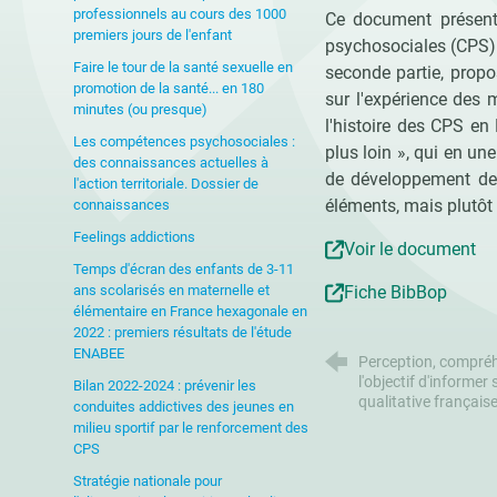
professionnels au cours des 1000
Ce document présente
premiers jours de l'enfant
psychosociales (CPS) e
Faire le tour de la santé sexuelle en
seconde partie, propo
promotion de la santé... en 180
sur l'expérience des 
minutes (ou presque)
l'histoire des CPS en 
Les compétences psychosociales :
plus loin », qui en un
des connaissances actuelles à
de développement des
l'action territoriale. Dossier de
éléments, mais plutôt 
connaissances
Feelings addictions
Voir le document
Temps d'écran des enfants de 3-11
ans scolarisés en maternelle et
Fiche BibBop
élémentaire en France hexagonale en
2022 : premiers résultats de l'étude
ENABEE
Perception, compréhe
l'objectif d'informer
Bilan 2022-2024 : prévenir les
qualitative français
conduites addictives des jeunes en
milieu sportif par le renforcement des
CPS
Stratégie nationale pour