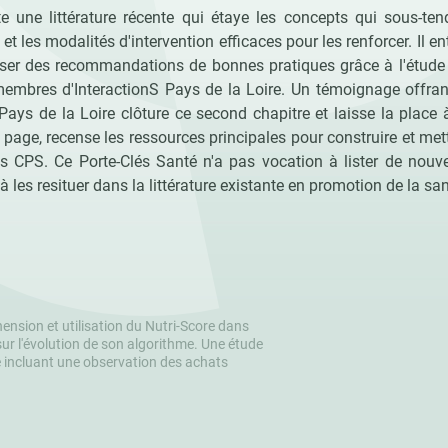
 une littérature récente qui étaye les concepts qui sous-te
t les modalités d'intervention efficaces pour les renforcer. Il e
ser des recommandations de bonnes pratiques grâce à l'étude 
membres d'InteractionS Pays de la Loire. Un témoignage offran
Pays de la Loire clôture ce second chapitre et laisse la place à
e page, recense les ressources principales pour construire et met
 CPS. Ce Porte-Clés Santé n'a pas vocation à lister de nouv
à les resituer dans la littérature existante en promotion de la sa
nsion et utilisation du Nutri-Score dans
 sur l'évolution de son algorithme. Une étude
e incluant une observation des achats