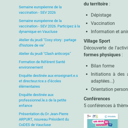
du territoire
:
Semaine européenne de la
vaccination - SEV 2026
Dépistage
Semaine européenne de la
Vaccination
vaccination - SEV 2026. Participez à la
Information et an
dynamique en Vaucluse
Atelier du jeudi "Cosy story : partage
Village Sport
d'histoire de vie"
Découverte de l'activ
Atelier du jeudi "Clash anticorps"
formes physiques
:
Formation de Référent Santé
Bilan forme
environnement
Initiations à des
Enquête destinée aux enseignant.e.s
adaptées...)
et directeur.rice.s d’écoles
élémentaires
Orientation person
Enquête destinée aux
Conférences
professionnel.le.s de la petite
5 conférences à thè
enfance
Présentation du Dr Jean-Pierre
ARPURT, nouveau Président du
CoDES de Vaucluse