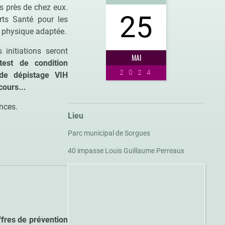
es près de chez eux.
25
rts Santé pour les
té physique adaptée.
initiations seront
MAI
test de condition
2024
 de dépistage VIH
cours...
nces.
Lieu
Parc municipal de Sorgues
40 impasse Louis Guillaume Perreaux
ffres de prévention