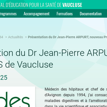
AL D’ÉDUCATION POUR LA SANTÉ DE
VAUCLUSE
Programmes
Accompagnement
Formations
Documentation
84
Actualités
Présentation du Dr Jean-Pierre ARPURT, nouveau P
tion du Dr Jean-Pierre ARP
 de Vaucluse
025
Médecin des hôpitaux et chef de se
d’Avignon depuis 1994, j’ai consac
maladies digestives et à l’améliora
dans la vie scientifique et associativ