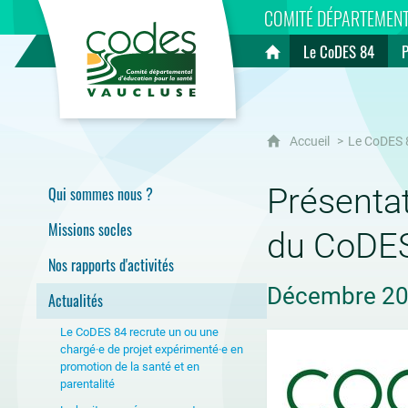
CoDES 84
COMITÉ DÉPARTEMENT
Le CoDES 84
Accueil
Accueil
Le CoDES 
Présenta
Qui sommes nous ?
Missions socles
du CoDES
Nos rapports d'activités
Décembre 2
Actualités
Le CoDES 84 recrute un ou une
chargé·e de projet expérimenté·e en
promotion de la santé et en
parentalité