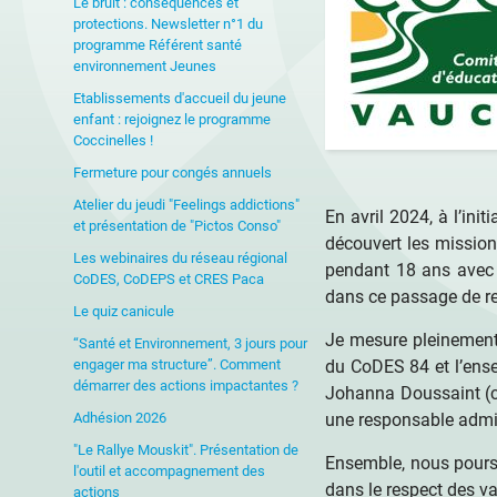
Le bruit : conséquences et
protections. Newsletter n°1 du
programme Référent santé
environnement Jeunes
Etablissements d'accueil du jeune
enfant : rejoignez le programme
Coccinelles !
Fermeture pour congés annuels
Atelier du jeudi "Feelings addictions"
En avril 2024, à l’in
et présentation de "Pictos Conso"
découvert les missions
Les webinaires du réseau régional
pendant 18 ans avec 
CoDES, CoDEPS et CRES Paca
dans ce passage de re
Le quiz canicule
Je mesure pleinement l
“Santé et Environnement, 3 jours pour
engager ma structure”. Comment
du CoDES 84 et l’ense
démarrer des actions impactantes ?
Johanna Doussaint (co
Adhésion 2026
une responsable admin
"Le Rallye Mouskit". Présentation de
Ensemble, nous poursu
l'outil et accompagnement des
dans le respect des va
actions