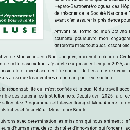
Hépato-Gastroentérologues des Hôpi
de trésorier de la Société National
avant d’en assurer la présidence pou
Arrivant au terme de mon activité 
souhaité poursuivre mon engagem
différente mais tout aussi essentielle
itiative de Monsieur Jean-Noël Jacques, ancien directeur du Cen
 de cette association. J’y ai été élu président en juin 2025, s
assiduité et investissement personnel. Je tiens à le remerci
lais ainsi que les membres du bureau pour leur soutien.
a responsabilité qui m’est confiée et la qualité du travail acco
mble des partenaires institutionnels. Depuis avril 2025, la dir
-directrice Programmes et Interventions) et Mme Aurore Lamouro
istrative et financière : Mme Laure Barnini.
ivrons avec détermination les missions qui nous animent : info
leurs d’humanisme, de solidarité et d’innovation qui fondent l’a