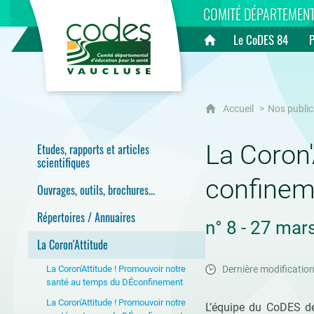
CoDES 84
COMITÉ DÉPARTEMENT
Le CoDES 84
Accueil
Accueil
Nos public
La Coron'
Etudes, rapports et articles
scientifiques
confinem
Ouvrages, outils, brochures...
Répertoires / Annuaires
n° 8 - 27 mar
La Coron'Attitude
La Coron'Attitude ! Promouvoir notre
Dernière modification
santé au temps du DÉconfinement
La Coron'Attitude ! Promouvoir notre
L’équipe du CoDES de