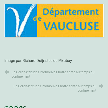
I
mage par
Richard Duijnstee
de
Pixabay
La Coron'Attitude ! Promouvoir notre santé au temps du
confinement
La Coron'Attitude ! Promouvoir notre santé au temps du
confinement
CoDES 84