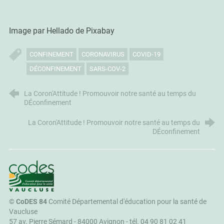
Image par Hellado de Pixabay
CONFINEMENT
CORONAVIRUS
COVID-19
DÉCONFINEMENT
SARS-COV-2
La Coron'Attitude ! Promouvoir notre santé au temps du
DÉconfinement
La Coron'Attitude ! Promouvoir notre santé au temps du
DÉconfinement
CoDES 84
©
CoDES 84
Comité Départemental d'éducation pour la santé de
Vaucluse
57 av. Pierre Sémard - 84000 Avignon -
tél. 04 90 81 02 41