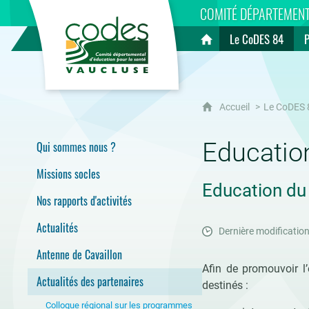
CoDES 84
COMITÉ DÉPARTEMENT
Le CoDES 84
Accueil
Accueil
Le CoDES 
Education
Qui sommes nous ?
Missions socles
Education du 
Nos rapports d'activités
Actualités
Dernière modificatio
Antenne de Cavaillon
Afin de promouvoir l
Actualités des partenaires
destinés :
Colloque régional sur les programmes