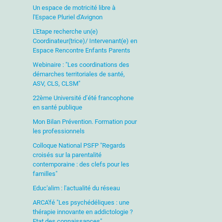
Un espace de motricité libre à
l'Espace Pluriel d'Avignon
L'Etape recherche un(e)
Coordinateur(trice)/ Intervenant(e) en
Espace Rencontre Enfants Parents
Webinaire : "Les coordinations des
démarches territoriales de santé,
ASV, CLS, CLSM"
22ème Université d’été francophone
en santé publique
Mon Bilan Prévention. Formation pour
les professionnels
Colloque National PSFP "Regards
croisés sur la parentalité
contemporaine : des clefs pour les
familles"
Educ'alim : l'actualité du réseau
ARCA'fé "Les psychédéliques : une
thérapie innovante en addictologie ?
Etat des connaissances"