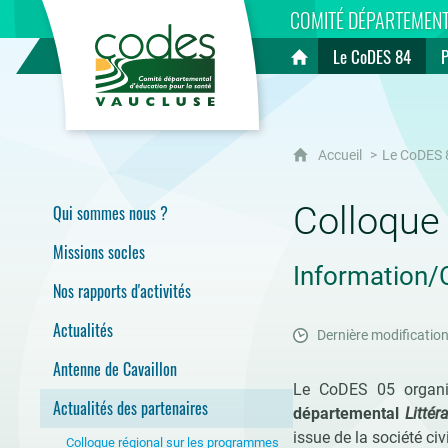
CoDES 84
COMITÉ DÉPARTEMENT
Le CoDES 84
Accueil
Accueil
Le CoDES 
Colloque 
Qui sommes nous ?
Missions socles
Information/
Nos rapports d'activités
Actualités
Dernière modification
Antenne de Cavaillon
Le CoDES 05 organis
Actualités des partenaires
départemental
Littér
issue de la société civ
Colloque régional sur les programmes