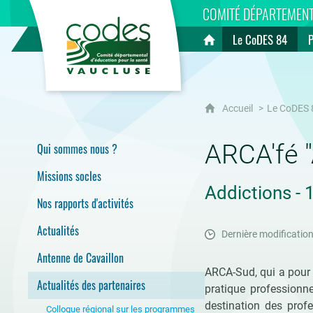
CoDES 84
COMITÉ DÉPARTEMENT
Le CoDES 84
Accueil
Accueil
Le CoDES 
ARCA'fé "
Qui sommes nous ?
Missions socles
Addictions -
Nos rapports d'activités
Actualités
Dernière modification
Antenne de Cavaillon
ARCA-Sud, qui a pour o
Actualités des partenaires
pratique professionne
destination des profe
Colloque régional sur les programmes