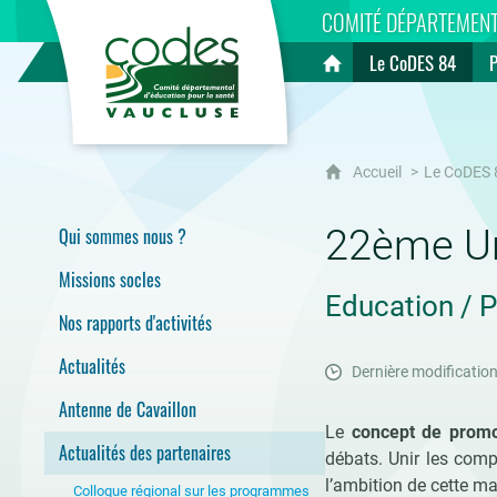
CoDES 84
COMITÉ DÉPARTEMENT
Le CoDES 84
Accueil
Accueil
Le CoDES 
22ème Un
Qui sommes nous ?
Missions socles
Education / P
Nos rapports d'activités
Actualités
Dernière modification
Antenne de Cavaillon
Le
concept de promot
Actualités des partenaires
débats. Unir les comp
l’ambition de cette ma
Colloque régional sur les programmes