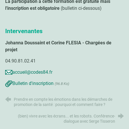
La participation à cette formation est gratuite mais
l'inscription est obligatoire
(bulletin ci-dessous)
Intervenantes
Johanna Doussaint et
Corine FLESIA
- Chargées de
projet
04.90.81.02.41
accueil@codes84.fr
Bulletin d'inscription
(96.8 Ko)
Prendre en compte les émotions dans les démarches de
promotion de la santé : pourquoi et comment faire ?
(bien) vivre avec les écrans... et les robots. Conférence-
dialogue avec Serge Tisseron