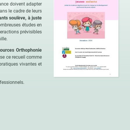
fance doivent adapter
ns le cadre de leurs
nts soulève, à juste
ombreuses études en
teractions prévisibles
lle.
sources Orthophonie
ose ce recueil comme
pratiques vivantes et
ofessionnels.