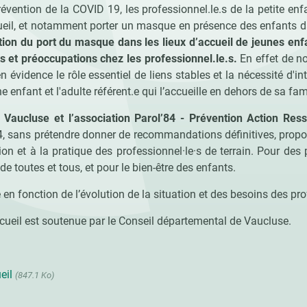
révention de la COVID 19, les professionnel.le.s de la petite en
ueil, et notamment porter un masque en présence des enfants da
tion du port du masque dans les lieux d’accueil de jeunes enfa
s et préoccupations chez les professionnel.le.s.
En effet de n
 évidence le rôle essentiel de liens stables et la nécessité d'in
ne enfant et l'adulte référent.e qui l’accueille en dehors de sa fami
 Vaucluse et l’association Parol’84 - Prévention Action Res
, sans prétendre donner de recommandations définitives, prop
ion et à la pratique des professionnel·le·s de terrain. Pour des 
de toutes et tous, et pour le bien-être des enfants.
é en fonction de l’évolution de la situation et des besoins des pr
ecueil est soutenue par le Conseil départemental de Vaucluse.
ueil
(847.1 Ko)