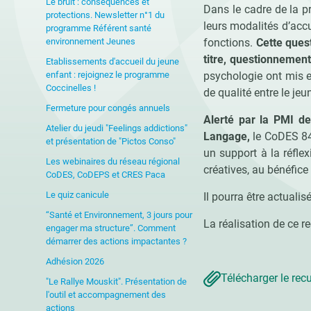
Le bruit : conséquences et
Dans le cadre de la p
protections. Newsletter n°1 du
leurs modalités d’acc
programme Référent santé
environnement Jeunes
fonctions.
Cette ques
titre, questionnement
Etablissements d'accueil du jeune
enfant : rejoignez le programme
psychologie ont mis en
Coccinelles !
de qualité entre le jeu
Fermeture pour congés annuels
Alerté par la PMI de
Atelier du jeudi "Feelings addictions"
Langage,
le CoDES 84
et présentation de "Pictos Conso"
un support à la réflex
Les webinaires du réseau régional
créatives, au bénéfice 
CoDES, CoDEPS et CRES Paca
Le quiz canicule
Il pourra être actualis
“Santé et Environnement, 3 jours pour
La réalisation de ce r
engager ma structure”. Comment
démarrer des actions impactantes ?
Adhésion 2026
Télécharger le rec
"Le Rallye Mouskit". Présentation de
l'outil et accompagnement des
actions