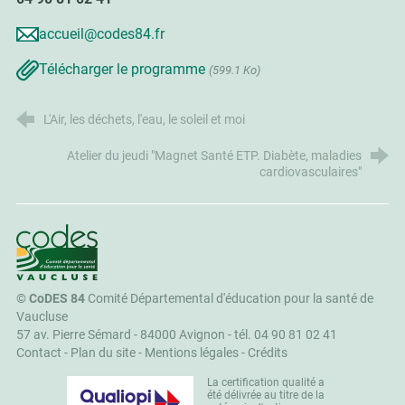
accueil@codes84.fr
Télécharger le programme
(599.1 Ko)
L'Air, les déchets, l'eau, le soleil et moi
Atelier du jeudi "Magnet Santé ETP. Diabète, maladies
cardiovasculaires"
CoDES 84
©
CoDES 84
Comité Départemental d'éducation pour la santé de
Vaucluse
57 av. Pierre Sémard - 84000 Avignon -
tél. 04 90 81 02 41
Contact
-
Plan du site
-
Mentions légales
-
Crédits
La certification qualité a
été délivrée au titre de la