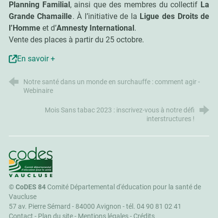
Planning Familial
, ainsi que des membres du collectif
La
Grande Chamaille
. À l’initiative de la
Ligue des Droits de
l’Homme
et d’
Amnesty International
.
Vente des places à partir du 25 octobre.
En savoir +
Notre santé dans un monde en surchauffe : comment agir -
Webinaire
Mois Sans tabac 2023 : inscrivez-vous à notre défi
interstructures !
CoDES 84
©
CoDES 84
Comité Départemental d'éducation pour la santé de
Vaucluse
57 av. Pierre Sémard - 84000 Avignon -
tél. 04 90 81 02 41
Contact
-
Plan du site
-
Mentions légales
-
Crédits