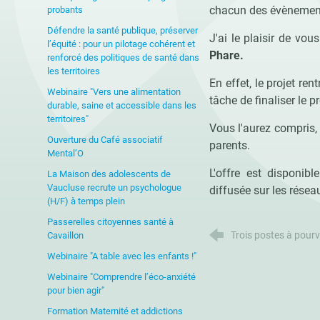
chacun des évènements
probants
Défendre la santé publique, préserver
J'ai le plaisir de vou
l’équité : pour un pilotage cohérent et
Phare.
renforcé des politiques de santé dans
les territoires
En effet, le projet re
Webinaire "Vers une alimentation
tâche de finaliser le 
durable, saine et accessible dans les
territoires"
Vous l'aurez compris, 
Ouverture du Café associatif
parents.
Mental’O
L'offre est disponibl
La Maison des adolescents de
Vaucluse recrute un psychologue
diffusée sur les résea
(H/F) à temps plein
Passerelles citoyennes santé à
Trois postes à pour
Cavaillon
Webinaire "A table avec les enfants !"
Webinaire "Comprendre l’éco-anxiété
pour bien agir"
Formation Maternité et addictions