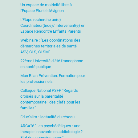
Un espace de motricité libre à
l'Espace Pluriel d'Avignon
L'Etape recherche un(e)
Coordinateur(trice)/ Intervenant(e) en
Espace Rencontre Enfants Parents
Webinaire : "Les coordinations des
démarches territoriales de santé,
ASV, CLS, CLSM"
22ème Université d’été francophone
en santé publique
Mon Bilan Prévention. Formation pour
les professionnels
Colloque National PSFP "Regards
croisés sur la parentalité
contemporaine : des clefs pour les
familles"
Educ'alim : l'actualité du réseau
ARCA'fé "Les psychédéliques : une
thérapie innovante en addictologie ?
Etat des connaissances"