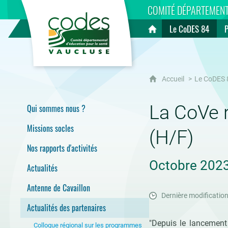
CoDES 84
COMITÉ DÉPARTEMENT
Le CoDES 84
Accueil
Accueil
Le CoDES 
La CoVe r
Qui sommes nous ?
Missions socles
(H/F)
Nos rapports d'activités
Octobre 202
Actualités
Antenne de Cavaillon
Dernière modification
Actualités des partenaires
"Depuis le lancement
Colloque régional sur les programmes