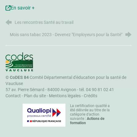
En savoir +
Les rencontres Santé au travail
Mois sans tabac 2023 - Devenez "Employeurs pour la Santé"
CoDES 84
©
CoDES 84
Comité Départemental d'éducation pour la santé de
Vaucluse
57 av. Pierre Sémard - 84000 Avignon -
tél. 04 90 81 02 41
Contact
-
Plan du site
-
Mentions légales
-
Crédits
La certification qualité a
été délivrée au titre de la
catégorie d'action
suivante :
Actions de
formation