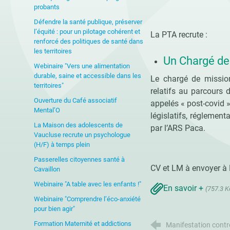
probants
Défendre la santé publique, préserver
l’équité : pour un pilotage cohérent et
La PTA recrute :
renforcé des politiques de santé dans
les territoires
Un Chargé de
Webinaire "Vers une alimentation
durable, saine et accessible dans les
Le chargé de mission
territoires"
relatifs au parcours
Ouverture du Café associatif
appelés « post-covid »
Mental’O
législatifs, réglemen
La Maison des adolescents de
par l’ARS Paca.
Vaucluse recrute un psychologue
(H/F) à temps plein
Passerelles citoyennes santé à
CV et LM à envoyer 
Cavaillon
Webinaire "A table avec les enfants !"
En savoir +
(757.3 K
Webinaire "Comprendre l’éco-anxiété
pour bien agir"
Formation Maternité et addictions
Manifestation contre