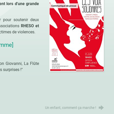
ent lors d'une grande
r pour soutenir deux
ssociations
RHESO et
ctimes de violences.
ramme]
Don Giovanni, La Flûte
 surprises !"
Un enfant, comment ça marche !