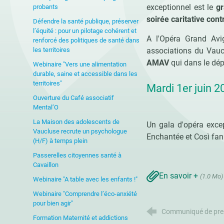
exceptionnel est le
gr
probants
soirée caritative con
Défendre la santé publique, préserver
l’équité : pour un pilotage cohérent et
A l'Opéra Grand Avi
renforcé des politiques de santé dans
les territoires
associations du Vauc
AMAV
qui dans le dép
Webinaire "Vers une alimentation
durable, saine et accessible dans les
territoires"
Mardi 1er juin 
Ouverture du Café associatif
Mental’O
La Maison des adolescents de
Un gala d'opéra excep
Vaucluse recrute un psychologue
Enchantée et Così fan 
(H/F) à temps plein
Passerelles citoyennes santé à
Cavaillon
En savoir +
(1.0 Mo)
Webinaire "A table avec les enfants !"
Webinaire "Comprendre l’éco-anxiété
pour bien agir"
Communiqué de pre
Formation Maternité et addictions