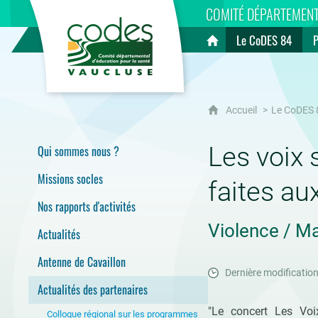
CoDES 84
COMITÉ DÉPARTEMENT
Le CoDES 84
Accueil
Accueil
Le CoDES 
Les voix 
Qui sommes nous ?
Missions socles
faites a
Nos rapports d'activités
Violence / Ma
Actualités
Antenne de Cavaillon
Dernière modification
Actualités des partenaires
"Le concert Les Voi
Colloque régional sur les programmes