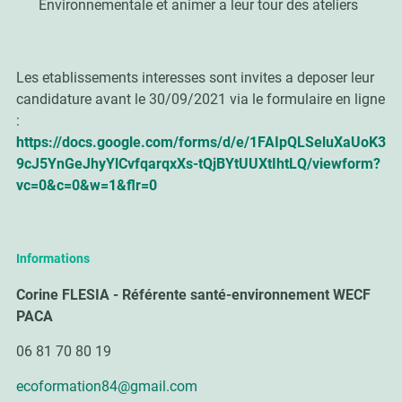
Environnementale et animer a leur tour des ateliers
Les etablissements interesses sont invites a deposer leur
candidature avant le 30/09/2021 via le formulaire en ligne
:
https://docs.google.com/forms/d/e/1FAIpQLSeluXaUoK3
9cJ5YnGeJhyYlCvfqarqxXs-tQjBYtUUXtIhtLQ/viewform?
vc=0&c=0&w=1&flr=0
Informations
Corine FLESIA - Référente santé-environnement WECF
PACA
06 81 70 80 19
ecoformation84@gmail.com