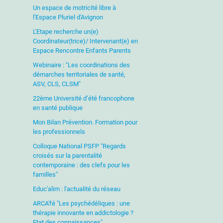
Un espace de motricité libre à
l'Espace Pluriel d'Avignon
L'Etape recherche un(e)
Coordinateur(trice)/ Intervenant(e) en
Espace Rencontre Enfants Parents
Webinaire : "Les coordinations des
démarches territoriales de santé,
ASV, CLS, CLSM"
22ème Université d’été francophone
en santé publique
Mon Bilan Prévention. Formation pour
les professionnels
Colloque National PSFP "Regards
croisés sur la parentalité
contemporaine : des clefs pour les
familles"
Educ'alim : l'actualité du réseau
ARCA'fé "Les psychédéliques : une
thérapie innovante en addictologie ?
Etat des connaissances"