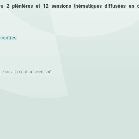
era
2 plénières et 12 sessions thématiques diffusées en d
ncontres
 de soi à la confiance en soi"